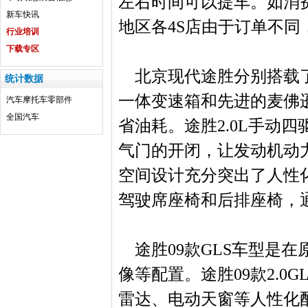
左右时间可以提车。如消
新车快讯
地区各4S店由于订单不
行业培训
下载专区
北京现代途胜分别搭载了2.
统计数据
一体变速箱和先进的麦佛
汽车
摩托车
零部件
全国汽车
省油耗。途胜2.0L手动四
气门的开闭，让发动机动
空间设计充分突出了人性
驾驶席座椅和后排座椅，
途胜09款GLS车型是在
像等配置。途胜09款2.0
雷达、电动天窗等人性化