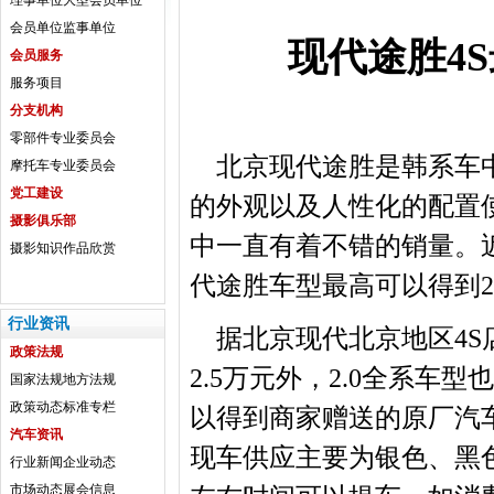
理事单位
大型会员单位
会员单位
监事单位
现代途胜4S
会员服务
服务项目
分支机构
零部件专业委员会
北京现代途胜是韩系车中
摩托车专业委员会
党工建设
的外观以及人性化的配置
摄影俱乐部
中一直有着不错的销量。
摄影知识
作品欣赏
代途胜车型最高可以得到2
行业资讯
据北京现代北京地区4S店
政策法规
2.5万元外，2.0全系
国家法规
地方法规
政策动态
标准专栏
以得到商家赠送的原厂汽车装
汽车资讯
现车供应主要为银色、黑
行业新闻
企业动态
市场动态
展会信息