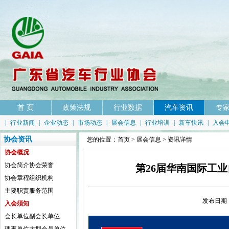
首 页
政策法规
行业数据
汽车资讯
专
|
行业新闻
|
企业动态
|
市场动态
|
展会信息
|
行业培训
|
新车快讯
|
入会
协会资讯
您的位置：
首页
>
展会信息
> 资讯详情
协会概况
协会简介
协会荣誉
第26届华南国际工
协会章程
组织机构
主要职责
服务范围
发布日期：
入会须知
会长单位
副会长单位