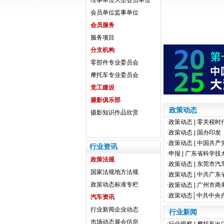
理事单位
大型会员单位
会员单位
监事单位
会员服务
服务项目
分支机构
零部件专业委员会
摩托车专业委员会
党工建设
摄影俱乐部
政策动态
摄影知识
作品欣赏
·
政策动态 | 零关税时
·
政策动态 | 国办印发
·
政策动态 | 中国共产
行业资讯
·
申报 | 广东省科学技
政策法规
·
政策动态 | 东莞市汽
国家法规
地方法规
·
政策动态 | 中共广东
政策动态
标准专栏
·
政策动态 | 广州市商务
·
政策动态│中共中央办
汽车资讯
行业新闻
企业动态
行业新闻
市场动态
展会信息