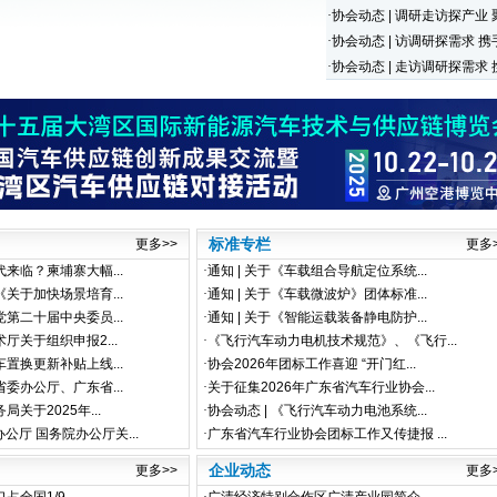
·
协会动态 | 调研走访探产业 
·
协会动态 | 访调研探需求 携
·
协会动态 | 走访调研探需求 
更多>>
标准专栏
更多
代来临？柬埔寨大幅...
·
通知 | 关于《车载组合导航定位系统...
《关于加快场景培育...
·
通知 | 关于《车载微波炉》团体标准...
党第二十届中央委员...
·
通知 | 关于《智能运载装备静电防护...
术厅关于组织申报2...
·
《飞行汽车动力电机技术规范》、《飞行...
车置换更新补贴上线...
·
协会2026年团标工作喜迎 “开门红...
省委办公厅、广东省...
·
关于征集2026年广东省汽车行业协会...
局关于2025年...
·
协会动态 | 《飞行汽车动力电池系统...
公厅 国务院办公厅关...
·
广东省汽车行业协会团标工作又传捷报 ...
更多>>
企业动态
更多