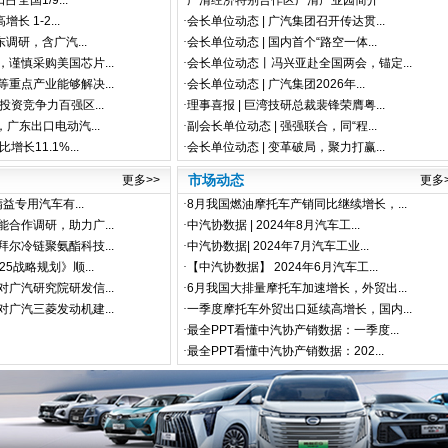
全国1/9...
·
广清经济特别合作区广清产业园简介
长 1-2...
·
会长单位动态 | 广汽集团召开传达贯...
东调研，含广汽...
·
会长单位动态 | 国内首个“路空一体...
谨慎采购美国芯片...
·
会长单位动态丨冯兴亚赴全国两会，锚定...
重点产业能够解决...
·
会长单位动态 | 广汽集团2026年...
投资竞争力百强区...
·
理事喜报 | 巨湾技研总裁裴锋荣膺粤...
广东出口电动汽...
·
副会长单位动态 | 强强联合，同“程...
长11.1%...
·
会长单位动态 | 变革破局，聚力打赢...
更多>>
市场动态
更多
精益专用汽车有...
·
8月我国燃油摩托车产销同比继续增长，...
合作调研，助力广...
·
中汽协数据 | 2024年8月汽车工...
尔冷链聚氨酯科技...
·
中汽协数据| 2024年7月汽车工业...
5战略规划》顺...
·
【中汽协数据】 2024年6月汽车工...
广汽研究院研发信...
·
6月我国大排量摩托车加速增长，外贸出...
广汽三菱发动机建...
·
一季度摩托车外贸出口延续高增长，国内...
·
最全PPT看懂中汽协产销数据：一季度...
·
最全PPT看懂中汽协产销数据：202...