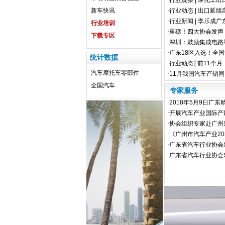
·
行业观察 | 摩托车出口占
新车快讯
·
行业动态 | 出口延续高增
·
行业新闻 | 李乐成广
行业培训
·
重磅！四大协会发声，
下载专区
·
深圳：鼓励集成电路等
·
广东18区入选！全国
统计数据
·
行业动态│前11个月，
汽车
摩托车
零部件
·
11月我国汽车产销同比增
全国汽车
专家服务
·
2018年5月9日广东
·
开展汽车产业国际产能
·
协会组织专家赴广州拜
·
《广州市汽车产业202
·
广东省汽车行业协会对
·
广东省汽车行业协会对