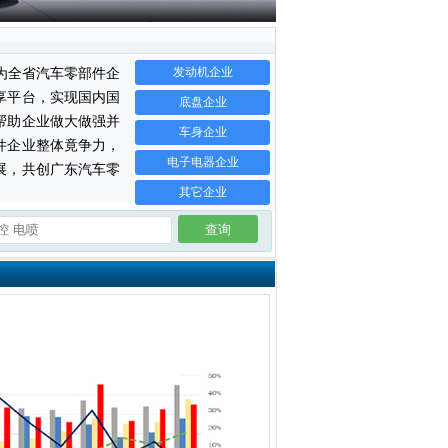
东莞市帝恩检测有限公司
东莞市华泽电子科技有限公司
东莞市机械模具产业协会
发动机企业
为全省汽车零部件企
东莞市吉诺塑胶制品有限公司
享平台，实现国内国
底盘企业
东莞市凯尚实业有限公司
帮助企业做大做强并
车身企业
东莞市科宏研磨科技有限公司
件企业整体竟争力，
东莞市科泰汽车检夹具有限公司
电子电器企业
展，共创广东汽车零
东莞市利通行新能源科技有限公司
其它企业
东莞市迈泰睿新能源有限公司
东莞市三贤汽车配件有限公司
东莞市松柏模具有限公司
东莞市通科电子有限公司
东莞市伟一智能科技有限公司
东莞市新法拉数控设备有限公司
东莞市兴昇包装制品有限公司
东莞市永强汽车制造有限公司
东莞市永晟电线科技股份有限公司
东莞新荣精密汽车配件有限公司
东莞宜安科技股份有限公司