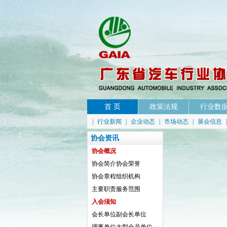
首 页
政策法规
行业数
|
行业新闻
|
企业动态
|
市场动态
|
展会信息
协会资讯
协会概况
协会简介
协会荣誉
协会章程
组织机构
主要职责
服务范围
入会须知
会长单位
副会长单位