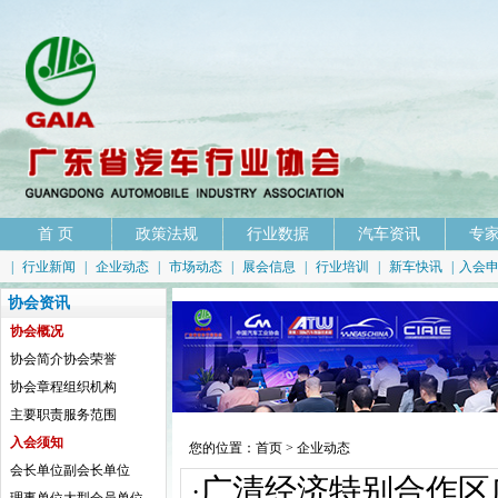
首 页
政策法规
行业数据
汽车资讯
专
|
行业新闻
|
企业动态
|
市场动态
|
展会信息
|
行业培训
|
新车快讯
|
入会
协会资讯
协会概况
协会简介
协会荣誉
协会章程
组织机构
主要职责
服务范围
入会须知
您的位置：
首页
> 企业动态
会长单位
副会长单位
广清经济特别合作区
·