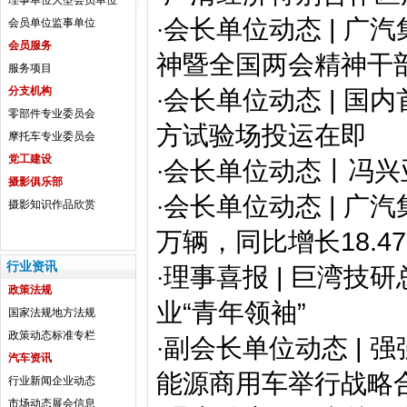
理事单位
大型会员单位
会长单位动态 | 
会员单位
监事单位
·
会员服务
神暨全国两会精神干
服务项目
分支机构
会长单位动态 | 国
·
零部件专业委员会
方试验场投运在即
摩托车专业委员会
党工建设
会长单位动态丨冯兴
·
摄影俱乐部
会长单位动态 | 广汽集
·
摄影知识
作品欣赏
万辆，同比增长18.4
行业资讯
理事喜报 | 巨湾
·
政策法规
业“青年领袖”
国家法规
地方法规
政策动态
标准专栏
副会长单位动态 | 
·
汽车资讯
能源商用车举行战略
行业新闻
企业动态
市场动态
展会信息