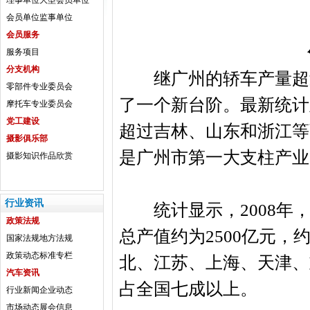
理事单位
大型会员单位
会员单位
监事单位
会员服务
服务项目
分支机构
继广州的轿车产量超过
零部件专业委员会
了一个新台阶。最新统计
摩托车专业委员会
党工建设
超过吉林、山东和浙江等
摄影俱乐部
是广州市第一大支柱产业
摄影知识
作品欣赏
行业资讯
统计显示，2008年，
政策法规
总产值约为2500亿元，
国家法规
地方法规
政策动态
标准专栏
北、江苏、上海、天津、
汽车资讯
占全国七成以上。
行业新闻
企业动态
市场动态
展会信息