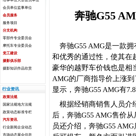
理事单位
大型会员单位
会员单位
监事单位
奔驰G55 A
会员服务
服务项目
分支机构
零部件专业委员会
奔驰G55 AMG是一款
摩托车专业委员会
党工建设
和优秀的通过性，使其在
摄影俱乐部
豪华的越野车价钱也是相
摄影知识
作品欣赏
AMG的厂商指导价上涨到
显示，奔驰G55 AMG有7
行业资讯
政策法规
根据经销商销售人员介绍，
国家法规
地方法规
政策动态
标准专栏
后，奔驰G55 AMG售价
汽车资讯
员还介绍，奔驰G55 A
行业新闻
企业动态
市场动态
展会信息