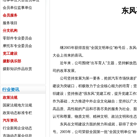
理事单位
大型会员单位
会员单位
监事单位
东风
会员服务
服务项目
分支机构
零部件专业委员会
摩托车专业委员会
继2005年获得首批“全国文明单位”称号后，东
党工建设
大会上传来的喜讯。
摄影俱乐部
近年来，公司围绕“出车育人”主题，坚持解放思
摄影知识
作品欣赏
司的改革发展。
公司坚持发展为第一要务，抢抓汽车市场快速扩张
建设为突破口，积极致力于企业核心能力的培育；
行业资讯
织建设；坚持推进“强东风”党建工程，提升党建工
政策法规
作为基础，大力推进中外企业文化融合；坚持以广
国家法规
地方法规
高品质、高性能的产品和尽善尽美的服务为社会、
政策动态
标准专栏
认可和尊重。物质文明、精神文明、政治文明和生
汽车资讯
东风在文明建设方面的努力和成就，获得了党中央、
行业新闻
企业动态
号。2005年，公司荣获全国第一批“全国文明单位”称
市场动态
展会信息