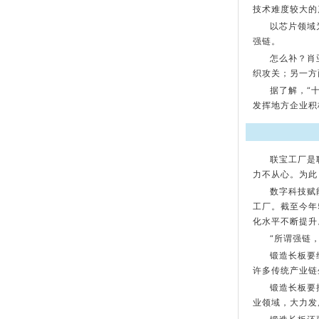
技术难度较大的
以芯片领域
强链。
怎么补？肖
织攻关；另一方
据了解，“
发挥地方企业积
联宝工厂是
力不从心。为此
数字科技赋
工厂。截至今年
化水平不断提升
“所谓强链
锻造长板要
许多传统产业链
锻造长板要
业领域，大力发