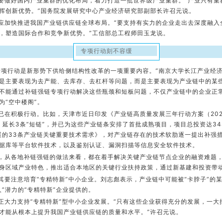
要做好国内产业集群的优化布局，着力打造一批世界级产业集群。“产业只有集
挥创新优势。”国务院发展研究中心产业经济研究部副部长许召元说。
应加快推进我国产业链供应链全球布局。“要支持有实力的企业走出去深度融入
，塑造国际合作和竞争新优势。”工信部总工程师田玉龙说。
专项行动刻不容缓
专项行动是新形势下供给侧结构性改革的一项重要内容。”南京大学长江产业经
是主要表现为去产能、去库存、去杠杆等问题，而是主要表现为产业链中的某
不能通过补链强链专项行动解决这些瓶颈和短板问题，不仅产业链中的企业正
为“空中楼阁”。
已在积极行动。比如，天津市近日印发《产业链高质量发展三年行动方案（2021
”、延长3条“短链”，并已为这些产业链条安排了首批成熟项目，项目总投资达34
展的33条产业链关键重要技术需求》，对产业链存在的技术软肋逐一提出补强
据库等平台软件技术，以及鉴别认证、漏洞扫描等信息安全软件技术。
，从各地补链强链的做法来看，都在着手解决关键产业链节点企业的融资难题
身区域产业特色，推出适合本地区的关键行业扶持政策，通过新基建和投资带
其要注意培育“专精特新”中小企业。刘志彪表示，产业链中可能被“卡脖子”的
人”潜力的“专精特新”企业提供的。
正大力支持“专精特新”型中小企业发展。“只有这些企业获得充分的发展，一
才能从根本上提升我国产业链供应链的质量和水平。”许召元说。