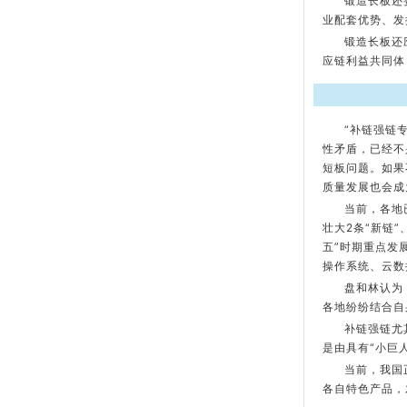
锻造长板还
业配套优势、发
锻造长板还
应链利益共同体
“补链强链
性矛盾，已经不
短板问题。如果
质量发展也会成
当前，各地
壮大2条“新链
五”时期重点发
操作系统、云数
盘和林认为
各地纷纷结合自
补链强链尤
是由具有“小巨
当前，我国
各自特色产品，