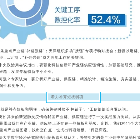
3条重点产业链“补链强链”；天津组织多场“接链”专项行动对接会；新疆以延
业……近期，“补链强链”成为各地工作的关键词。
中央政治局会议指出，要强化科技创新和产业链供应链韧性，加强基础研究，
”难题，发展专精特新中小企业。
何强？专家认为，要分析好产业链、供应链，精准设计、精准施策、夯实基础
韧性和竞争力。
着力补齐短板弱项
“就是补齐短板和弱项，确保关键时候不‘掉链子’。”工信部部长肖亚庆说。
突如其来的新冠肺炎疫情给我国产业链、供应链进行了一次实战压力测试。从实
暴露出我们在产业链、供应链上还存在一些短板和弱项。所以，我们对41个大
重点产业链图谱，找出空白点，也找出弱项短板。”肖亚庆说。
法大学数字经济研究院执行院长盘和林认为，补链针对的是产业链中的薄弱环