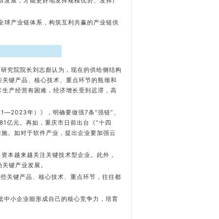
群发展，才能更好地发挥规模优势、发挥产
全球产业链体系，构筑互利共赢的产业链供
济研究院院长刘志彪认为，现在的供给侧结构
些关键产品、核心技术、重点环节的瓶颈和
常生产经营有困难，经济增长受到迟滞，高
—2023年）》，明确要做强7条“强链”、
81亿元。再如，重庆市日前出台《“十四
措施。如对于软件产业，提出企业要加强云
，资本越来越关注关键技术型企业。此外，
动关键产业发展。
某些关键产品、核心技术、重点环节，往往都
大批中小企业能形成自己的核心竞争力，培育