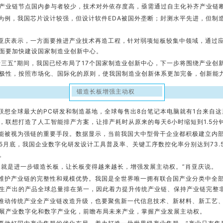
产业链节点国内参与者较少，技术对外依存度高，亟需通过自主化补齐产业链断
为例，我国芯片设计较强，但设计软件EDA被国外垄断；封测水平先进，但制
亚庆表示，一方面要推进产业技术再造工程，针对弱项短板较集中领域，通过
面要加快建设国家制造业创新中心。
十三五”期间，我国已经布局了17个国家制造业创新中心，下一步将围绕产业创
极性，按照市场化、国际化的原则，使我国制造业创新体系更加完备，创新能
锻造长板增强主动权
联想全球最大的PC研发和制造基地，全球每售出8台笔记本电脑就有1台来自
，联想打造了人工智能排产方案，让排产耗时从原来的每天6小时缩短到1.5分钟
能被视为强链的重要手段。数据显示，当前我国大中型骨干企业都积极建立内
5月底，我国企业数字化研发设计工具普及率、关键工序数控化率分别达到73.5
。
，就是进一步锻造长板，让长板变得越来越长，增强发展主动权。”肖亚庆说。
维护产业链的完整性和规模优势。我国是全世界唯一拥有联合国产业分类中全
生产出的产品全球总量排在第一，因此着力提升传统产业链、保持产业链完整
推动传统产业全产业链改造升级，也要聚焦新一代信息技术、新材料、新工艺
展产业数字化和数字产业化，前瞻布局未来产业，掌握产业发展主动权。