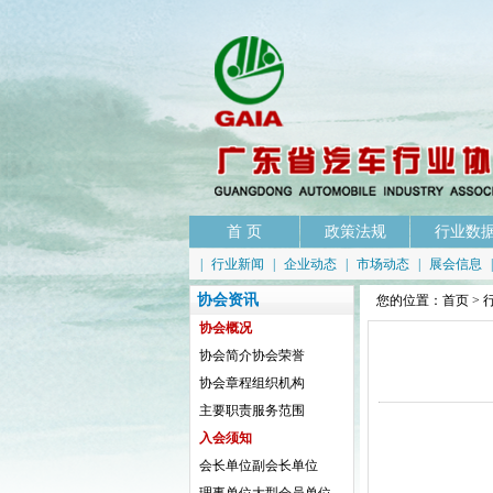
首 页
政策法规
行业数
|
行业新闻
|
企业动态
|
市场动态
|
展会信息
协会资讯
您的位置：
首页
>
协会概况
协会简介
协会荣誉
协会章程
组织机构
主要职责
服务范围
入会须知
会长单位
副会长单位