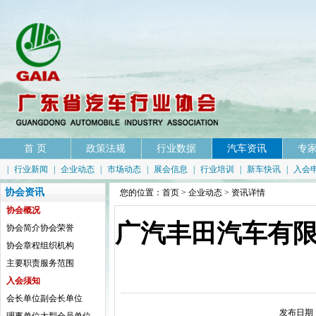
首 页
政策法规
行业数据
汽车资讯
专
|
行业新闻
|
企业动态
|
市场动态
|
展会信息
|
行业培训
|
新车快讯
|
入会
协会资讯
您的位置：
首页
>
企业动态
> 资讯详情
协会概况
广汽丰田汽车有
协会简介
协会荣誉
协会章程
组织机构
主要职责
服务范围
入会须知
会长单位
副会长单位
发布日期：