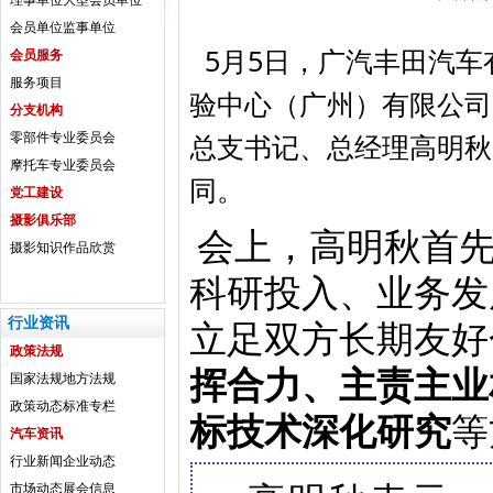
理事单位
大型会员单位
会员单位
监事单位
5月5日，广汽丰田汽
会员服务
服务项目
验中心（广州）有限公司
分支机构
总支书记、总经理高明秋
零部件专业委员会
摩托车专业委员会
同。
党工建设
摄影俱乐部
会上，高明秋首
摄影知识
作品欣赏
科研投入、业务发
立足双方长期友好
行业资讯
政策法规
挥合力、主责主业
国家法规
地方法规
政策动态
标准专栏
标技术深化研究
等
汽车资讯
行业新闻
企业动态
市场动态
展会信息