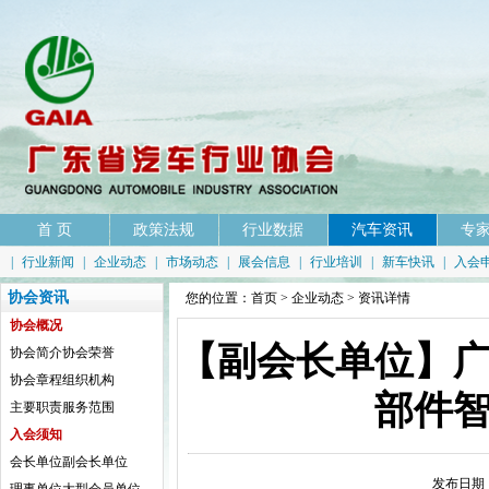
首 页
政策法规
行业数据
汽车资讯
专
|
行业新闻
|
企业动态
|
市场动态
|
展会信息
|
行业培训
|
新车快讯
|
入会
协会资讯
您的位置：
首页
>
企业动态
> 资讯详情
协会概况
【副会长单位】
协会简介
协会荣誉
协会章程
组织机构
部件
主要职责
服务范围
入会须知
会长单位
副会长单位
发布日期：