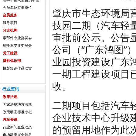
理事单位
大型会员单位
会员单位
监事单位
肇庆市生态环境局高
会员服务
技园二期（汽车轻
服务项目
分支机构
审批前公示。公告显
零部件专业委员会
公司（“广东鸿图”
摩托车专业委员会
党工建设
业园投资建设广东
摄影俱乐部
摄影知识
作品欣赏
一期工程建设项目
收。
行业资讯
政策法规
二期项目包括汽车
国家法规
地方法规
政策动态
标准专栏
企业技术中心升级
汽车资讯
的预留用地作为此次
行业新闻
企业动态
市场动态
展会信息